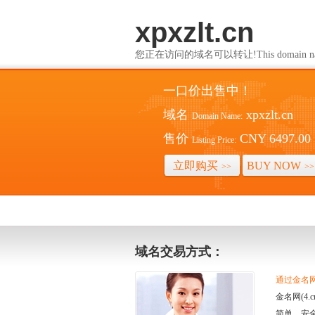
xpxzlt.cn
您正在访问的域名可以转让!This domain name i
一口价出售中！
域名
xpxzlt.cn
Domain Name:
售价
CNY 6497.00
Listing Price:
立即购买
BUY NOW
>>
>>
域名交易方式：
通过金名网(
金名网(4
简单、安