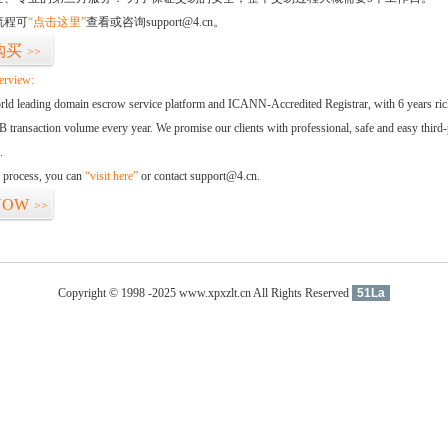
流程可
“点击这里”
查看或咨询support@4.cn。
购买
>>
erview:
orld leading domain escrow service platform and ICANN-Accredited Registrar, with 6 years ri
 transaction volume every year. We promise our clients with professional, safe and easy third-
.
d process, you can
“visit here”
or contact support@4.cn.
NOW
>>
Copyright © 1998 -2025 www.xpxzlt.cn All Rights Reserved
51La