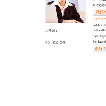
具体交易
我要
Process Ov
4.cn is a w
million RMB
联系我们
5 workdays
For detaile
QQ：2726103981
BUY 